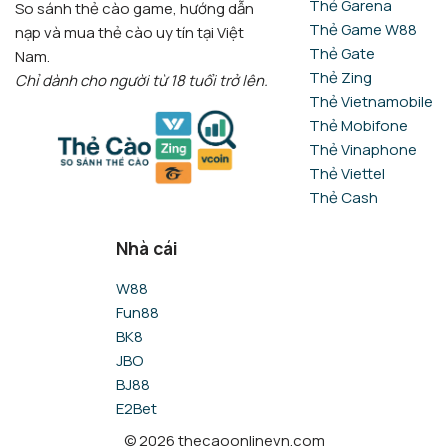
Thẻ Garena
So sánh thẻ cào game, hướng dẫn
Thẻ Game W88
nạp và mua thẻ cào uy tín tại Việt
Thẻ Gate
Nam.
Thẻ Zing
Chỉ dành cho người từ 18 tuổi trở lên.
Thẻ Vietnamobile
Thẻ Mobifone
Thẻ Vinaphone
Thẻ Viettel
Thẻ Cash
Nhà cái
W88
Fun88
BK8
JBO
BJ88
E2Bet
© 2026
thecaoonlinevn.com